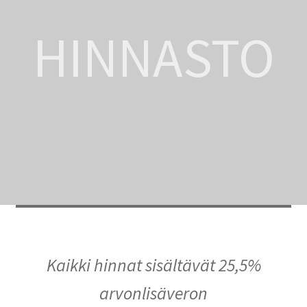
Peruutusehdot
HINNASTO
Kauneushoitola
Ekokampaamo
Henkilökunta
Yhteystiedot
Kauppa
Kassa
Kaikki hinnat sisältävät 25,5%
Toimitusehdot
arvonlisäveron