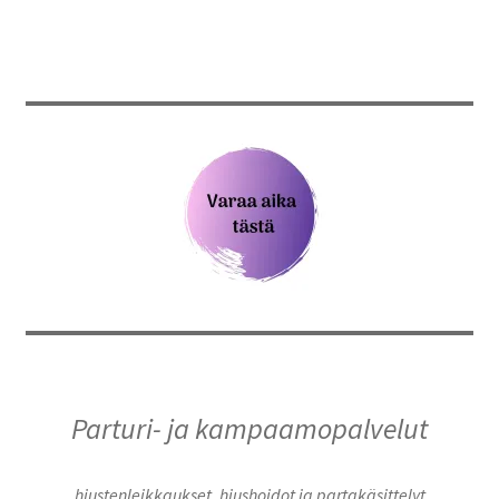
Oma tili
Ostoskori
Kanta-asiakas
Evästeseloste
Tietosuojaseloste
Parturi- ja kampaamopalvelut
hiustenleikkaukset, hiushoidot ja partakäsittelyt