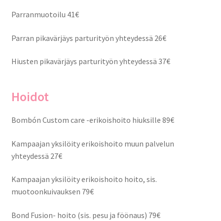
Parranmuotoilu 41€
Parran pikavärjäys parturityön yhteydessä 26€
Hiusten pikavärjäys parturityön yhteydessä 37€
Hoidot
Bombón Custom care -erikoishoito hiuksille 89€
Kampaajan yksilöity erikoishoito muun palvelun
yhteydessä 27€
Kampaajan yksilöity erikoishoito hoito, sis.
muotoonkuivauksen 79€
Bond Fusion- hoito (sis. pesu ja föönaus) 79€