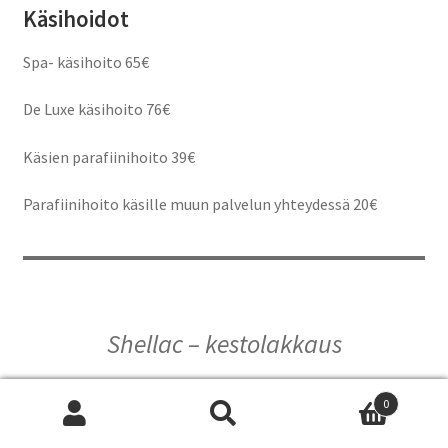
Käsihoidot
Spa- käsihoito 65€
De Luxe käsihoito 76€
Käsien parafiinihoito 39€
Parafiinihoito käsille muun palvelun yhteydessä 20€
Shellac – kestolakkaus
0
Etsi:
Haku