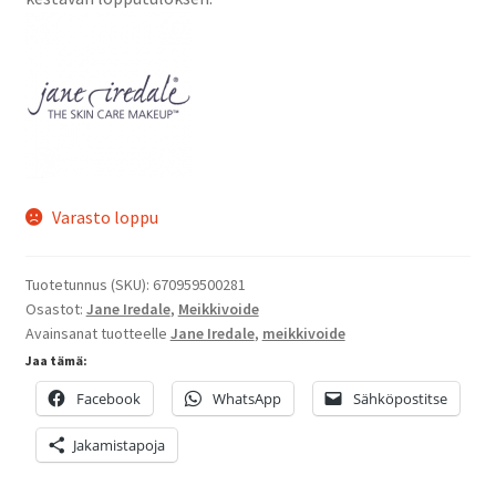
Oma tili
Ostoskori
Kanta-asiakas
Evästeseloste
Varasto loppu
Tietosuojaseloste
Tuotetunnus (SKU):
670959500281
Osastot:
Jane Iredale
,
Meikkivoide
Avainsanat tuotteelle
Jane Iredale
,
meikkivoide
Jaa tämä:
Facebook
WhatsApp
Sähköpostitse
Jakamistapoja