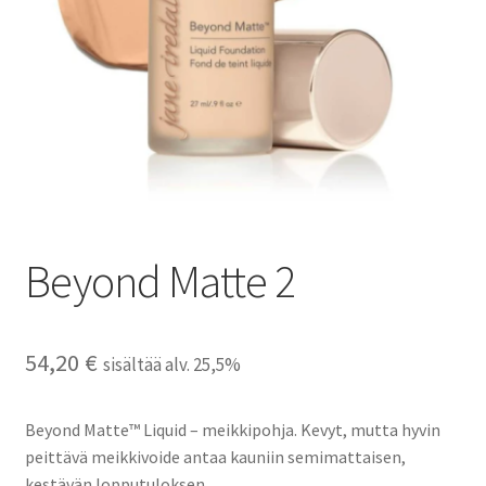
Peruutusehdot
Kauneushoitola
Ekokampaamo
Henkilökunta
Beyond Matte 2
Yhteystiedot
Kauppa
54,20
€
sisältää alv. 25,5%
Kassa
Beyond Matte™ Liquid – meikkipohja. Kevyt, mutta hyvin
Toimitusehdot
peittävä meikkivoide antaa kauniin semimattaisen,
kestävän lopputuloksen.