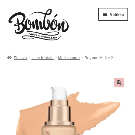
Siirry
Siirry
Valikko
navigointiin
sisältöön
Etusivu
Etusivu
Jane Iredale
Meikkivoide
Beyond Matte 2
Bombón – Tikkurila
Varaa aika – Tikkurila
Kampaamo
Parturi
Hinnasto