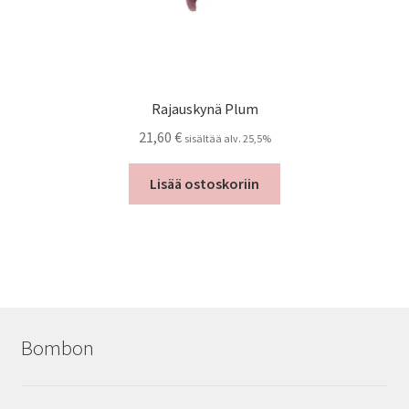
Rajauskynä Plum
21,60
€
sisältää alv. 25,5%
Lisää ostoskoriin
Bombon