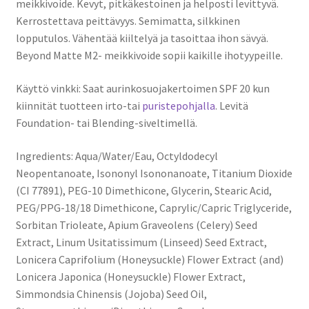
meikkivoide. Kevyt, pitkäkestoinen ja helposti levittyvä.
Kerrostettava peittävyys. Semimatta, silkkinen
lopputulos. Vähentää kiiltelyä ja tasoittaa ihon sävyä.
Beyond Matte M2- meikkivoide sopii kaikille ihotyypeille.
Käyttö vinkki: Saat aurinkosuojakertoimen SPF 20 kun
kiinnität tuotteen irto-tai
puristepohjalla
. Levitä
Foundation- tai Blending-siveltimellä.
Ingredients: Aqua/Water/Eau, Octyldodecyl
Neopentanoate, Isononyl Isononanoate, Titanium Dioxide
(CI 77891), PEG-10 Dimethicone, Glycerin, Stearic Acid,
PEG/PPG-18/18 Dimethicone, Caprylic/Capric Triglyceride,
Sorbitan Trioleate, Apium Graveolens (Celery) Seed
Extract, Linum Usitatissimum (Linseed) Seed Extract,
Lonicera Caprifolium (Honeysuckle) Flower Extract (and)
Lonicera Japonica (Honeysuckle) Flower Extract,
Simmondsia Chinensis (Jojoba) Seed Oil,