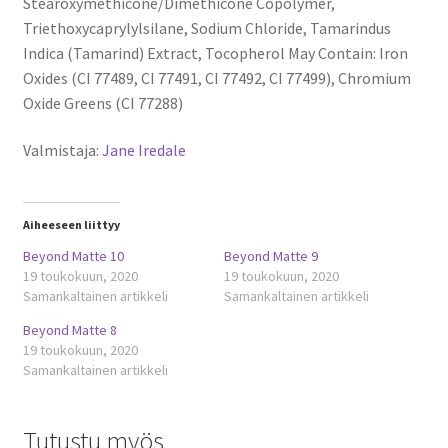
Stearoxymethicone/Dimethicone Copolymer,
Triethoxycaprylylsilane, Sodium Chloride, Tamarindus
Indica (Tamarind) Extract, Tocopherol May Contain: Iron
Oxides (CI 77489, CI 77491, CI 77492, CI 77499), Chromium
Oxide Greens (CI 77288)
Valmistaja:
Jane Iredale
Aiheeseen liittyy
Beyond Matte 10
Beyond Matte 9
19 toukokuun, 2020
19 toukokuun, 2020
Samankaltainen artikkeli
Samankaltainen artikkeli
Beyond Matte 8
19 toukokuun, 2020
Samankaltainen artikkeli
Tutustu myös