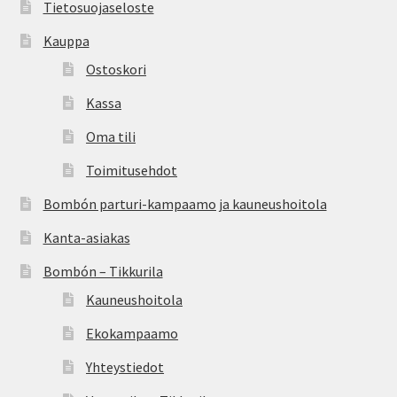
Tietosuojaseloste
Kauppa
Ostoskori
Kassa
Oma tili
Toimitusehdot
Bombón parturi-kampaamo ja kauneushoitola
Kanta-asiakas
Bombón – Tikkurila
Kauneushoitola
Ekokampaamo
Yhteystiedot